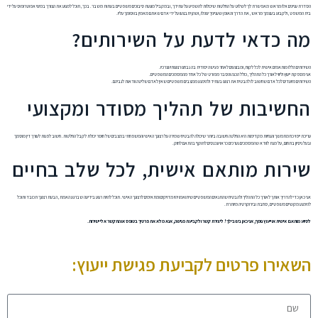
הסדרת עניינים אלו מראש מאפשרת לך לשלוט על החלטות שיכולות להשפיע על עתידך, ובמקביל מונעת סיבוכים משפטיים בעתות משבר. בכך, תוכל למנוע את הצורך במינוי אפוטרופוס על ידי
בית המשפט, ולקבוע בעצמך מראש, את הדרך והאופן שענייניך ינוהלו, ושהן יתבצעו על ידי אדם שאתם מאמין בו וסומך עליו.
מה כדאי לדעת על השירותים?
השירותים הללו מותאמים אישית לכל לקוח, ומבוצעים לאחר פגישה יסודית בה נבחנו רצונותיו וצרכיו.
אני מספקת ייעוץ וליווי לאורך כל התהליך, כולל הכנה והסבר מפורט של כל אחד מהמסמכים המשפטיים.
השירותים מיועדים לכל אדם שחשוב לו להבטיח את רצונו בעתיד ולהימנע ממצבים משפטיים שאין לאדם שליטה וודאות לגביהם.
החשיבות של תהליך מסודר ומקצועי
עריכת ייפוי כח מתמשך והנחיות מקדימות היא החלטה חשובה ביותר שיכולה להבטיח שמירה על רצונך האישי והמשפחתי במצבים של חוסר יכולת לקבל החלטות. חשוב לפנות לעורך דין מוסמך
ובעל ניסיון בתחום, על מנת לוודא שהמסמכים נערכים כראוי ונכנסים לתוקף בהתאם לחוק.
שירות מותאם אישית, לכל שלב בחיים
אני כאן כדי להדריך אותך לאורך כל התהליך ולהבטיח שהתנאים המשפטיים שיתואמו יהיו מדויקים ומתאימים לרצונך האישי. תוכל להיות רגוע בידיעה שברגע האמת, הבעת רצונך תכובד ותוכל
להימנע מקשיים משפטיים, סחבת ובירוקרטיה מיותרת.
לסיוע מותאם אישית או ייעוץ נוסף, אני כאן בשבילך! ליצירת קשר ולקביעת פגישה, אנא מלא את פרטיך בטופס או התקשר אלי ישירות.
השאירו פרטים לקביעת פגישת ייעוץ: