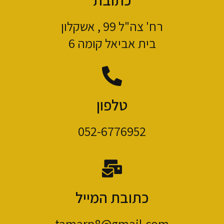
כתובת
רח' צה"ל 99 , אשקלון
בית אביאל קומה 6
טלפון
052-6776952
כתובת המייל
tamarp8@gmail.com