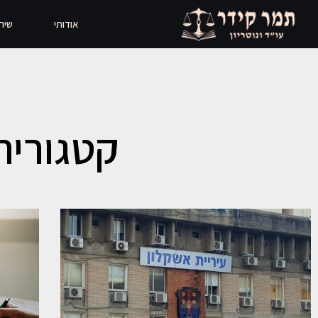
אודותי
שיר
קטגוריה: tegorized